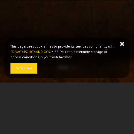
This page uses cookie files to provide its services compliantly with
PRIVACY POLICY AND COOKIES
. You can determine storage or
access conditions in your web browser.
MEHR
Schließen
Ein gemütliches zweistöckiges Haus mit Charakter
für bis zu 10 Personen (3 Schlafzimmer, 3 Bäder,
Küche mit Geschirrspüler). Geschmackvoll
eingerichtet und ausgestattet (Antiquitäten,